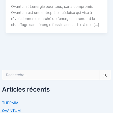
Qvantum : L’énergie pour tous, sans compromis
Qvantum est une entreprise suédoise qui vise à
révolutionner le marché de l’énergie en rendant le
chauffage sans énergie fossile accessible à des […]
R
e
c
h
Articles récents
e
r
c
THERMIA
h
QVANTUM
e