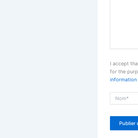
I accept th
for the pur
informatio
Nom*