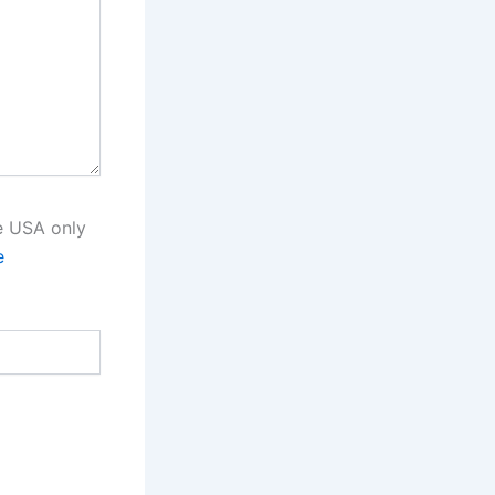
he USA only
e