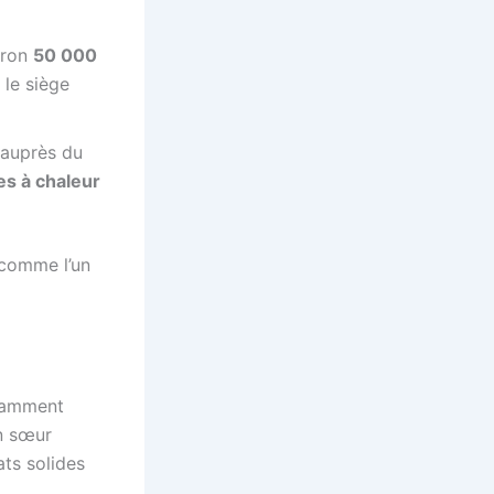
iron
50 000
 le siège
 auprès du
es à chaleur
 comme l’un
otamment
n sœur
ats solides