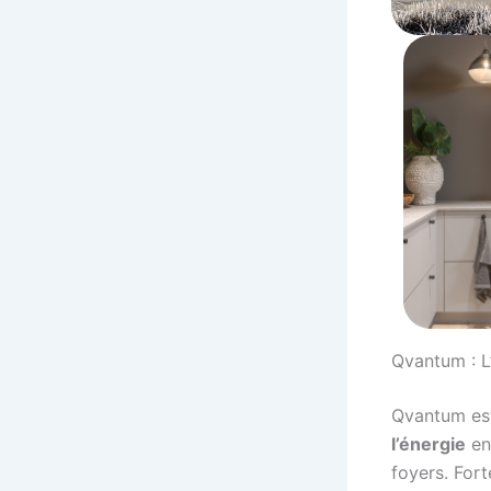
Qvantum : L
Qvantum est
l’énergie
en 
foyers. For