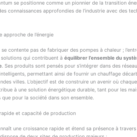
antum se positionne comme un pionnier de la transition éne
es connaissances approfondies de l’industrie avec des tec
e approche de l’énergie
se contente pas de fabriquer des pompes à chaleur ; l’entr
 solutions qui contribuent à
équilibrer l’ensemble du syst
e
. Ses produits sont pensés pour s’intégrer dans des résea
intelligents, permettant ainsi de fournir un chauffage déc
ndes villes. L’objectif est de construire un avenir où chaq
tribue à une solution énergétique durable, tant pour les ma
es que pour la société dans son ensemble.
rapide et capacité de production
naît une croissance rapide et étend sa présence à travers 
e dispose de deux sites de production majeurs :