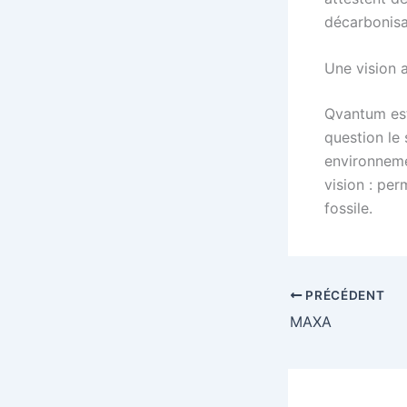
décarbonisa
Une vision a
Qvantum est
question le 
environnemen
vision : pe
fossile.
PRÉCÉDENT
MAXA