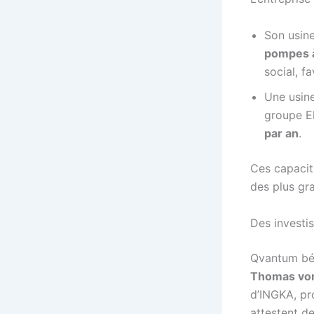
Son usine
pompes à
social, f
Une usin
groupe E
par an
.
Ces capacit
des plus gr
Des investi
Qvantum bén
Thomas vo
d’INGKA, pr
attestent de