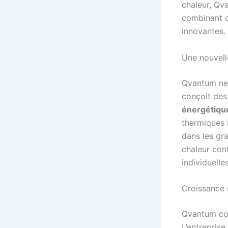
chaleur, Qv
combinant d
innovantes.
Une nouvell
Qvantum ne 
conçoit des
énergétiqu
thermiques 
dans les gra
chaleur con
individuell
Croissance 
Qvantum con
L’entrepris