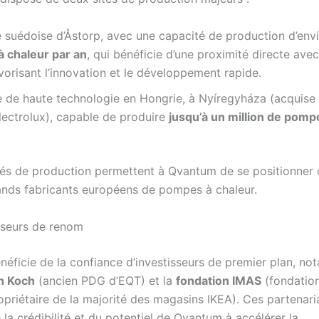
 suédoise d’Åstorp, avec une capacité de production d’env
 chaleur par an
, qui bénéficie d’une proximité directe avec
avorisant l’innovation et le développement rapide.
e de haute technologie en Hongrie, à Nyíregyháza (acquise
lectrolux), capable de produire
jusqu’à un million de pomp
és de production permettent à Qvantum de se positionner
ands fabricants européens de pompes à chaleur.
sseurs de renom
éficie de la confiance d’investisseurs de premier plan, n
n Koch
(ancien PDG d’EQT) et la
fondation IMAS
(fondatio
opriétaire de la majorité des magasins IKEA). Ces partenari
 la crédibilité et du potentiel de Qvantum à accélérer la