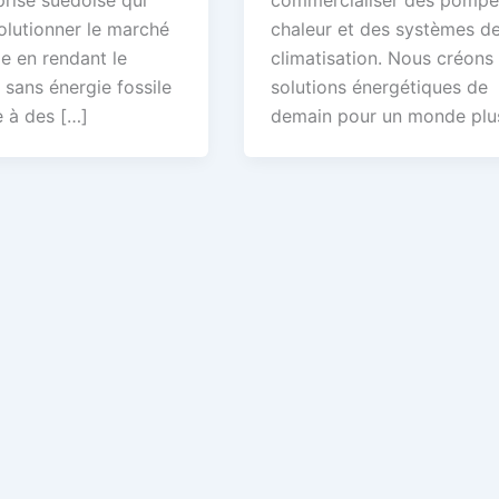
prise suédoise qui
commercialiser des pompe
olutionner le marché
chaleur et des systèmes d
ie en rendant le
climatisation. Nous créons 
 sans énergie fossile
solutions énergétiques de
e à des […]
demain pour un monde plu