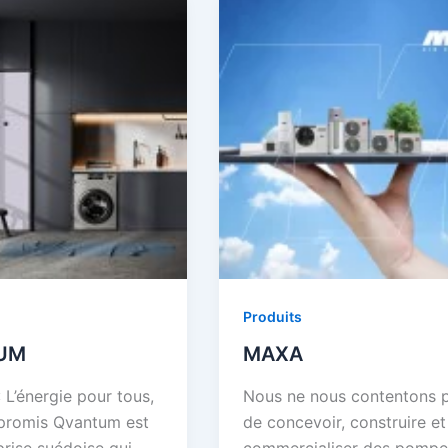
Produits
UM
MAXA
 L’énergie pour tous,
Nous ne nous contentons 
promis Qvantum est
de concevoir, construire et