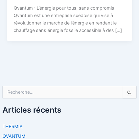
Qvantum : L’énergie pour tous, sans compromis
Qvantum est une entreprise suédoise qui vise à
révolutionner le marché de l’énergie en rendant le
chauffage sans énergie fossile accessible à des […]
R
e
c
h
Articles récents
e
r
c
THERMIA
h
QVANTUM
e